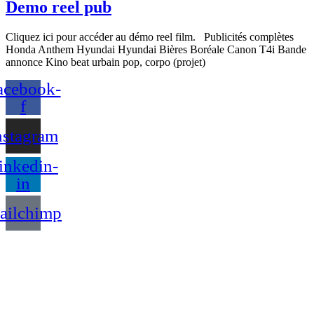
Demo reel pub
Cliquez ici pour accéder au démo reel film. Publicités complètes
Honda Anthem Hyundai Hyundai Bières Boréale Canon T4i Bande
annonce Kino beat urbain pop, corpo (projet)
acebook-
f
nstagram
inkedin-
in
ailchimp