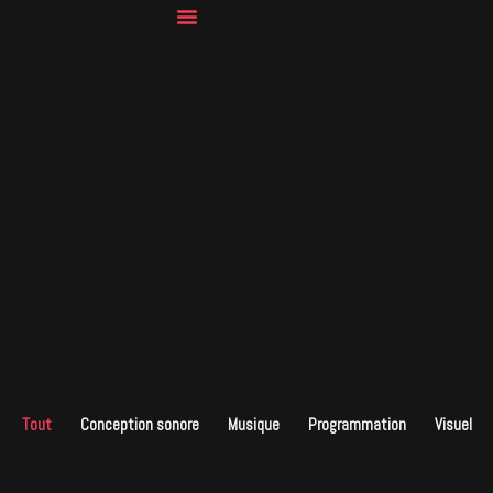
À Propos
Tout
Conception sonore
Musique
Programmation
Visuel